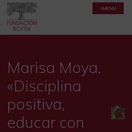
Skip
MENU
to
content
Marisa Moya.
«Disciplina
positiva,
educar con