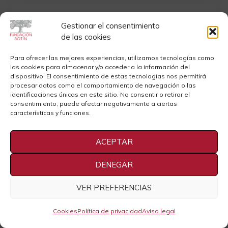
Gestionar el consentimiento
de las cookies
Para ofrecer las mejores experiencias, utilizamos tecnologías como
las cookies para almacenar y/o acceder a la información del
dispositivo. El consentimiento de estas tecnologías nos permitirá
Fernando Tobías. «Educar desde la
procesar datos como el comportamiento de navegación o las
presencia y atención plena»
identificaciones únicas en este sitio. No consentir o retirar el
consentimiento, puede afectar negativamente a ciertas
No solo es importante QUÉ transmitimos a
características y funciones.
nuestros hijos/as sino DESDE DÓNDE.
Experimentaremos en la conferencia qué es
ACEPTAR
el estado de Presencia y Atención Plena y
cómo podemos practicarlo en familia. Y
DENEGAR
además lo aprenderemos a través de juegos
divertidos.
VER PREFERENCIAS
Cookies
Política de privacidad
Aviso legal