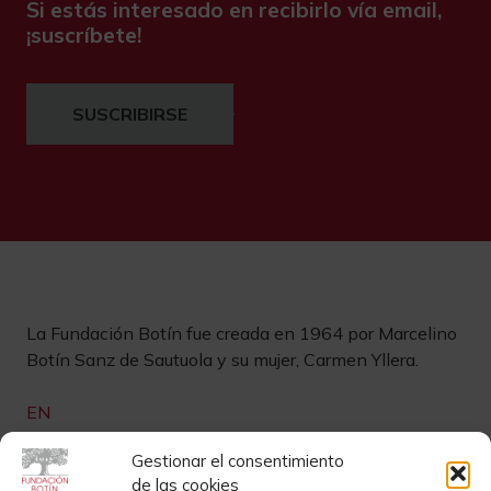
Si estás interesado en recibirlo vía email,
¡suscríbete!
SUSCRIBIRSE
La Fundación Botín fue creada en 1964 por Marcelino
Botín Sanz de Sautuola y su mujer, Carmen Yllera.
EN
Gestionar el consentimiento
Links de interés
de las cookies