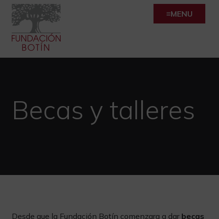
Skip
MENU
to
content
Becas y talleres
Desde que la Fundación Botín comenzara a dar
becas