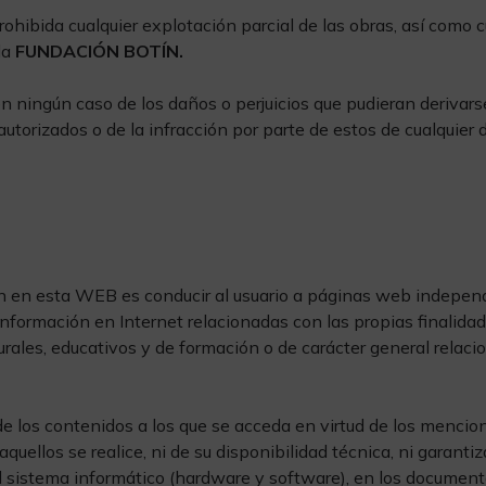
hibida cualquier explotación parcial de las obras, así como 
 la
FUNDACIÓN BOTÍN.
gún caso de los daños o perjuicios que pudieran derivarse de
utorizados o de la infracción por parte de estos de cualquier 
cen en esta WEB es conducir al usuario a páginas web independ
 información en Internet relacionadas con las propias finalida
urales, educativos y de formación o de carácter general relaci
e los contenidos a los que se acceda en virtud de los mencion
quellos se realice, ni de su disponibilidad técnica, ni garanti
 sistema informático (hardware y software), en los documentos