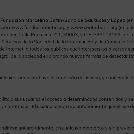
e
Fundación Marcelino Botín-Sanz de Sautuola y López
(en
cción www.fundacionbotin.org y www.centrobotin.org (en a
ntander, Calle Pedrueca nº 1, 39003, y CIF: G39013164, de l
e Servicios de la Sociedad de la Información y de Comercio Ele
de Internet, a todos los públicos que interesen los diversos se
egral de la sociedad explorando nuevas formas de detectar tal
lquier forma, atribuye la condición de usuario, y conlleva la 
ilita a sus usuarios el acceso a determinados contenidos y se
y contenidos. El usuario acepta voluntariamente que el uso de 
odificar unilateralmente, en cualquier momento y sin previo a