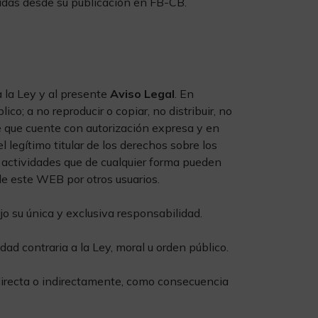
cadas desde su publicación en FB-CB.
a la Ley y al presente
Aviso Legal
. En
co; a no reproducir o copiar, no distribuir, no
e que cuente con autorización expresa y en
l legítimo titular de los derechos sobre los
 actividades que de cualquier forma pueden
n de este WEB por otros usuarios.
o su única y exclusiva responsabilidad.
dad contraria a la Ley, moral u orden público.
 directa o indirectamente, como consecuencia