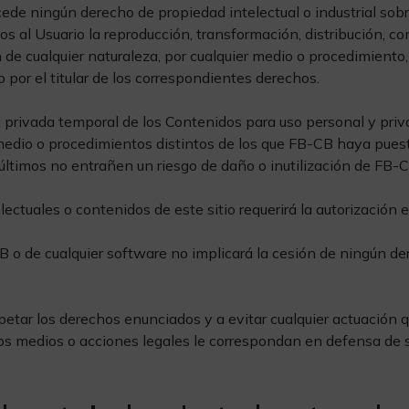
ede ningún derecho de propiedad intelectual o industrial so
al Usuario la reproducción, transformación, distribución, co
ión de cualquier naturaleza, por cualquier medio o procedimiento
 por el titular de los correspondientes derechos.
 privada temporal de los Contenidos para uso personal y privad
 medio o procedimientos distintos de los que FB-CB haya puesto
últimos no entrañen un riesgo de daño o inutilización de FB-C
electuales o contenidos de este sitio requerirá la autorización
o de cualquier software no implicará la cesión de ningún der
etar los derechos enunciados y a evitar cualquier actuación q
ntos medios o acciones legales le correspondan en defensa de 