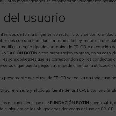
al
. Estas modificaciones se considerarán válidamente notifi
 del usuario
tenidos de forma diligente, correcta, lícita y de conformidad 
tenidos con una finalidad contraria a la Ley, moral u orden públi
no modificar ningún tipo de contenido de FB-CB, a excepción d
FUNDACIÓN BOTÍN
o con autorización expresa, en su caso, de
 responsabilidades que les correspondan por las conductas o
terceros o que pueda perjudicar, impedir o limitar la utilizació
 expresamente que el uso de FB-CB se realiza en todo caso baj
ilizar el diseño y el código fuente de las FC-CB con una finali
cios de cualquier clase que
FUNDACIÓN BOTÍN
pueda sufrir,
de cualquiera de las obligaciones derivadas del uso de FB-CB.