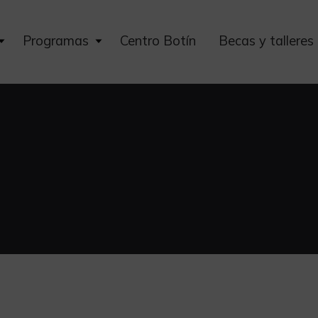
Expand
Expand
Programas
Centro Botín
Becas y talleres
child
child
menu
menu