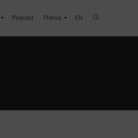
Expand
Expand
Podcast
Prensa
EN
child
child
menu
menu