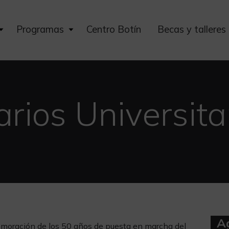
Expand
Expand
Programas
Centro Botín
Becas y talleres
child
child
menu
menu
rios Universita
A
moración de los 50 años de puesta en marcha del