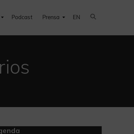
Expand
Expand
Podcast
Prensa
EN
child
child
menu
menu
rios
genda