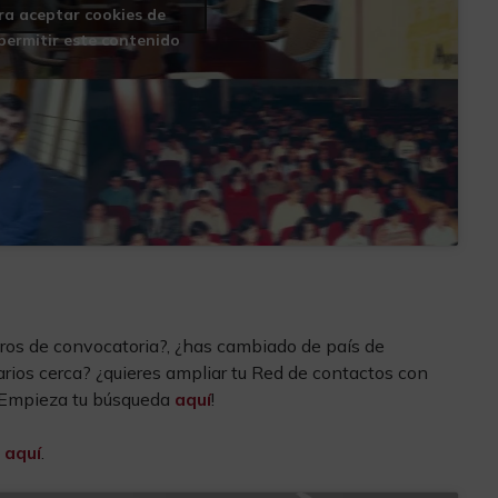
ara aceptar cookies de
permitir este contenido
ros de convocatoria?, ¿has cambiado de país de
carios cerca? ¿quieres ampliar tu Red de contactos con
 ¡Empieza tu búsqueda
aquí
!
l
aquí
.