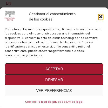
EN
Links de interés
Gestionar el consentimiento
de las cookies
Newsletter
Aviso legal
Para ofrecer las mejores experiencias, utilizamos tecnologías como
las cookies para almacenar y/o acceder a la información del
Contacto
Instagram
dispositivo. El consentimiento de estas tecnologías nos permitirá
procesar datos como el comportamiento de navegación o las
Sedes
Youtube
identificaciones únicas en este sitio. No consentir o retirar el
consentimiento, puede afectar negativamente a ciertas
Sala de Prensa
Cookies
características y funciones.
Privacidad
ACEPTAR
DENEGAR
VER PREFERENCIAS
2021 Fundación Botín
Cookies
Política de privacidad
Aviso legal