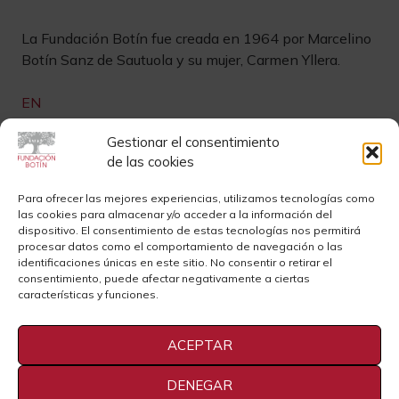
La Fundación Botín fue creada en 1964 por Marcelino
Botín Sanz de Sautuola y su mujer, Carmen Yllera.
EN
Gestionar el consentimiento
Links de interés
de las cookies
Newsletter
Aviso legal
Para ofrecer las mejores experiencias, utilizamos tecnologías como
las cookies para almacenar y/o acceder a la información del
Contacto
Instagram
dispositivo. El consentimiento de estas tecnologías nos permitirá
procesar datos como el comportamiento de navegación o las
Sedes
Youtube
identificaciones únicas en este sitio. No consentir o retirar el
consentimiento, puede afectar negativamente a ciertas
Sala de Prensa
Cookies
características y funciones.
Privacidad
ACEPTAR
DENEGAR