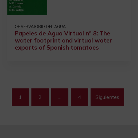
OBSERVATORIO DEL AGUA
Papeles de Agua Virtual nº 8: The
water footprint and virtual water
exports of Spanish tomatoes
Paginación
1
2
…
4
Siguientes
de
entradas