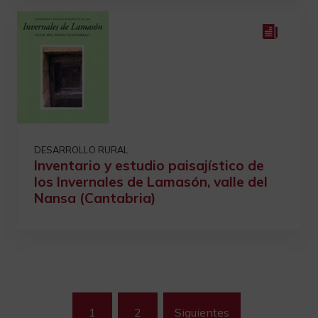
DESARROLLO RURAL
Inventario y estudio paisajístico de
los Invernales de Lamasón, valle del
Nansa (Cantabria)
Paginación
1
2
Siguientes