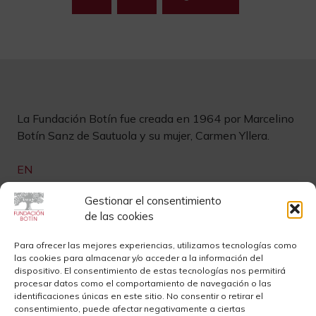
de
entradas
La Fundación Botín fue creada en 1964 por Marcelino
Botín Sanz de Sautuola y su mujer, Carmen Yllera.
EN
Gestionar el consentimiento
Links de interés
de las cookies
Newsletter
Aviso legal
Para ofrecer las mejores experiencias, utilizamos tecnologías como
las cookies para almacenar y/o acceder a la información del
Contacto
Instagram
dispositivo. El consentimiento de estas tecnologías nos permitirá
procesar datos como el comportamiento de navegación o las
Sedes
Youtube
identificaciones únicas en este sitio. No consentir o retirar el
consentimiento, puede afectar negativamente a ciertas