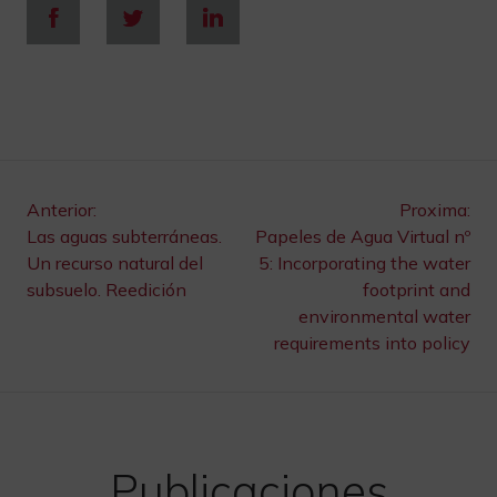
Navegación
Anterior:
Proxima:
Las aguas subterráneas.
Papeles de Agua Virtual nº
de
Un recurso natural del
5: Incorporating the water
subsuelo. Reedición
footprint and
entradas
environmental water
requirements into policy
Publicaciones