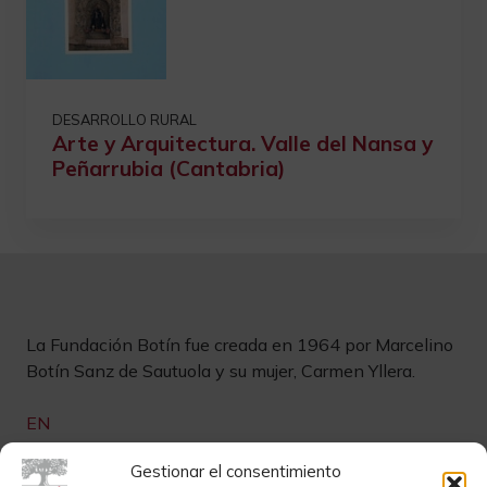
DESARROLLO RURAL
Arte y Arquitectura. Valle del Nansa y
Peñarrubia (Cantabria)
La Fundación Botín fue creada en 1964 por Marcelino
Botín Sanz de Sautuola y su mujer, Carmen Yllera.
EN
Links de interés
Gestionar el consentimiento