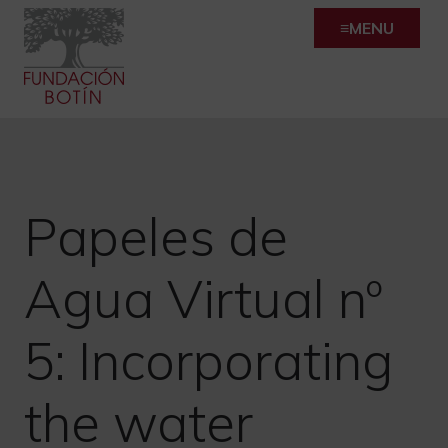
Skip
MENU
to
content
Papeles de
Agua Virtual nº
5: Incorporating
the water