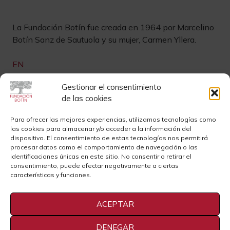
La Fundación Botín fue creada en 1964 por Marcelino
Botín Sanz de Sautuola y su mujer, Carmen Yllera.
EN
Links de interés
Gestionar el consentimiento
de las cookies
Newsletter
Aviso legal
Para ofrecer las mejores experiencias, utilizamos tecnologías como
las cookies para almacenar y/o acceder a la información del
Contacto
Instagram
dispositivo. El consentimiento de estas tecnologías nos permitirá
procesar datos como el comportamiento de navegación o las
Sedes
Youtube
identificaciones únicas en este sitio. No consentir o retirar el
consentimiento, puede afectar negativamente a ciertas
Sala de Prensa
Cookies
características y funciones.
Privacidad
ACEPTAR
DENEGAR