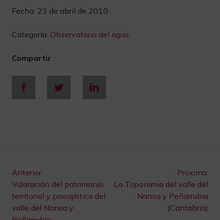
Fecha:
23 de abril de 2010
Categoría:
Observatorio del agua
Compartir
Navegación
Anterior:
Proxima:
Valoración del patrimonio
La Toponimia del valle del
de
territorial y paisajístico del
Nansa y Peñarrubia
valle del Nansa y
(Cantabria)
Peñarrubia