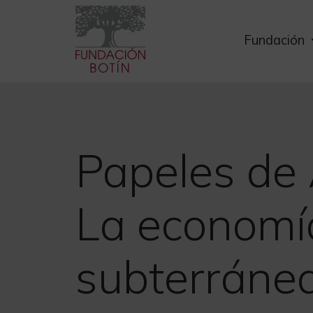
Skip
to
Fundación
content
Papeles de 
La economía
subterráne