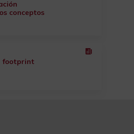
ación
nos conceptos
 footprint