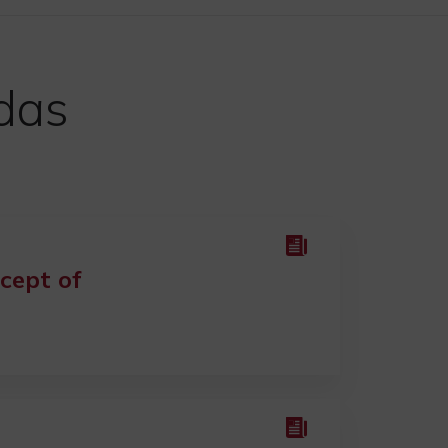
adas
cept of