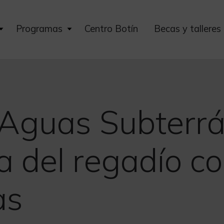
Expand
Expand
Programas
Centro Botín
Becas y talleres
child
child
menu
menu
Aguas Subterrá
 del regadío c
as