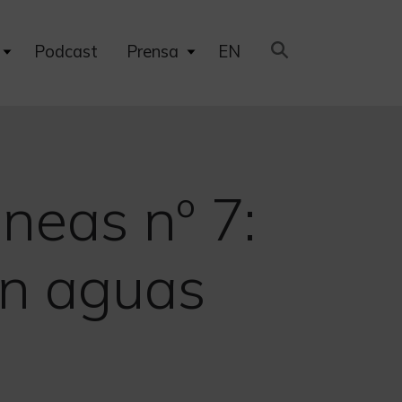
Expand
Expand
Podcast
Prensa
EN
child
child
menu
menu
neas nº 7:
on aguas