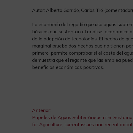
Autor: Alberto Garrido, Carlos Tió (comentador)
La economía del regadío que usa aguas subte
básicos que sustentan el análisis económico ap
de la adopción de tecnologías. El hecho de qu
marginal prueba dos hechos que no tienen por q
primero, permite comprobar si el coste del agua
demuestra que el regante que las emplea puede 
beneficios económicos positivos.
Navegación
Anterior:
Papeles de Aguas Subterráneas nº 6: Sustaina
for Agriculture; current issues and recent initi
de