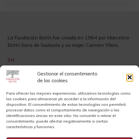
La Fundación Botín fue creada en 1964 por Marcelino
Botín Sanz de Sautuola y su mujer, Carmen Yllera.
EN
Links de interés
Gestionar el consentimiento
de las cookies
Newsletter
Aviso legal
Para ofrecer las mejores experiencias, utilizamos tecnologías como
las cookies para almacenar y/o acceder a la información del
Contacto
Instagram
dispositivo. El consentimiento de estas tecnologías nos permitirá
procesar datos como el comportamiento de navegación o las
Sedes
Youtube
identificaciones únicas en este sitio. No consentir o retirar el
consentimiento, puede afectar negativamente a ciertas
Sala de Prensa
Cookies
características y funciones.
Privacidad