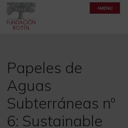
Skip
MENU
to
content
Papeles de
Aguas
Subterráneas nº
6: Sustainable