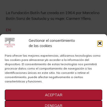
La Fundación Botín fue creada en 1964 por Marcelino
Botín Sanz de Sautuola y su mujer, Carmen Yllera.
EN
Links de interés
Gestionar el consentimiento
de las cookies
Newsletter
Aviso legal
Para ofrecer las mejores experiencias, utilizamos tecnologías como
las cookies para almacenar y/o acceder a la información del
Contacto
Instagram
dispositivo. El consentimiento de estas tecnologías nos permitirá
procesar datos como el comportamiento de navegación o las
Sedes
Youtube
identificaciones únicas en este sitio. No consentir o retirar el
consentimiento, puede afectar negativamente a ciertas
Sala de Prensa
Cookies
características y funciones.
Privacidad
ACEPTAR
DENEGAR