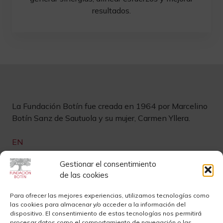
resultados.
La Fundación Botín fue creada en 1964 por Marcelino
Botín Sanz de Sautuola y su mujer, Carmen Yllera.
EN
Links de interés
Gestionar el consentimiento
de las cookies
Newsletter
Aviso legal
Para ofrecer las mejores experiencias, utilizamos tecnologías como
las cookies para almacenar y/o acceder a la información del
Contacto
Instagram
dispositivo. El consentimiento de estas tecnologías nos permitirá
procesar datos como el comportamiento de navegación o las