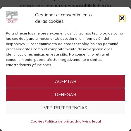
educar con cordura y responsabilidad en la
era digital?
Gestionar el consentimiento
de las cookies
Para ofrecer las mejores experiencias, utilizamos tecnologías como
las cookies para almacenar y/o acceder a la información del
dispositivo. El consentimiento de estas tecnologías nos permitirá
procesar datos como el comportamiento de navegación o las
identificaciones únicas en este sitio. No consentir o retirar el
consentimiento, puede afectar negativamente a ciertas
características y funciones.
Fátima Sánchez y José Luis Vicario.
ACEPTAR
«Artes, emociones y creatividad»
Un trinomio clave en el desarrollo del ser
DENEGAR
humano, Fátima Sánchez y José Luis
Vicarioque ha sido investigado y desarrollado
VER PREFERENCIAS
por el Centro Botín en colaboración con la
Universidad de Yale para dar forma a un
Cookies
Política de privacidad
Aviso legal
modelo formativo cuyo objetivo es desarrollar