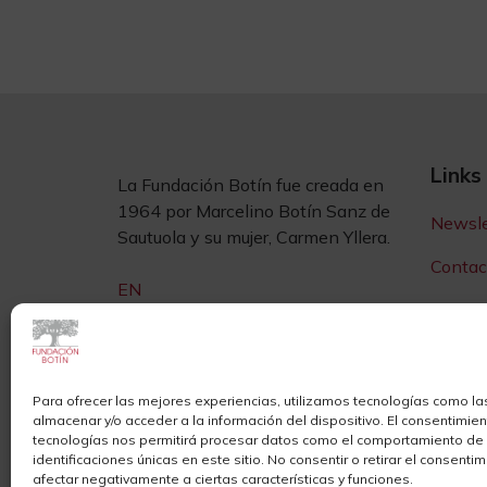
Links
La Fundación Botín fue creada en
1964 por Marcelino Botín Sanz de
Newsle
Sautuola y su mujer, Carmen Yllera.
Contac
EN
Sedes
Sala d
Privac
Para ofrecer las mejores experiencias, utilizamos tecnologías como la
almacenar y/o acceder a la información del dispositivo. El consentimie
tecnologías nos permitirá procesar datos como el comportamiento de
identificaciones únicas en este sitio. No consentir o retirar el consenti
afectar negativamente a ciertas características y funciones.