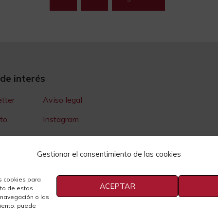
de
entradas
 de interés
tter
Aviso legal
to
Instagram
Youtube
Gestionar el consentimiento de las cookies
e Prensa
Cookies
idad
s cookies para
ACEPTAR
nto de estas
 navegación o las
miento, puede