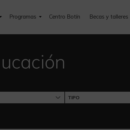
Expand
Expand
Programas
Centro Botín
Becas y talleres
child
child
menu
menu
ucación
TIPO