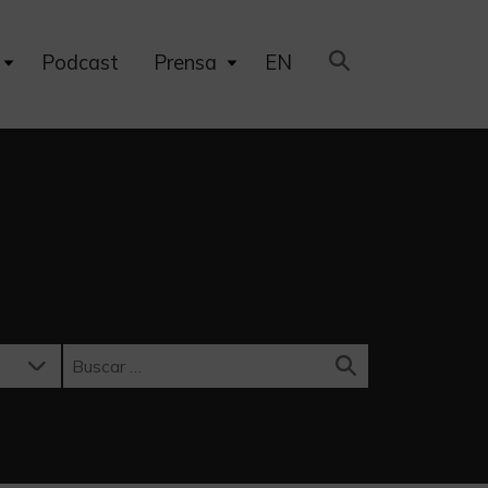
Expand
Expand
Podcast
Prensa
EN
child
child
menu
menu
Buscar: