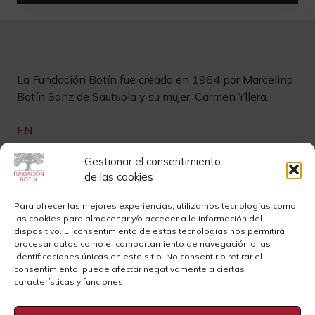
La Fundación Botín fue creada en 1964 por Marcelino
Botín Sanz de Sautuola y su mujer, Carmen Yllera.
EN
Links de interés
Gestionar el consentimiento
de las cookies
Newsletter
Aviso legal
Para ofrecer las mejores experiencias, utilizamos tecnologías como
las cookies para almacenar y/o acceder a la información del
Contacto
Instagram
dispositivo. El consentimiento de estas tecnologías nos permitirá
procesar datos como el comportamiento de navegación o las
Sedes
Youtube
identificaciones únicas en este sitio. No consentir o retirar el
consentimiento, puede afectar negativamente a ciertas
Sala de Prensa
Cookies
características y funciones.
Privacidad