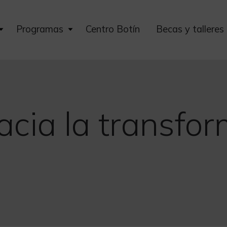
Expand
Expand
Programas
Centro Botín
Becas y talleres
child
child
menu
menu
acia la transfo