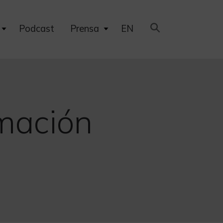
Expand
Expand
Podcast
Prensa
EN
child
child
menu
menu
rmación