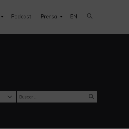
Expand
Expand
Podcast
Prensa
EN
child
child
menu
menu
Buscar: