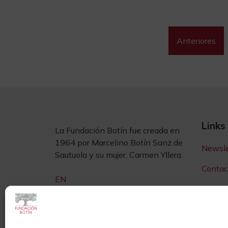
Anteriores
Links
La Fundación Botín fue creada en
1964 por Marcelino Botín Sanz de
Newsle
Sautuola y su mujer, Carmen Yllera.
Contac
EN
Sedes
Sala d