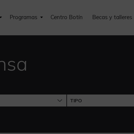
Expand
Expand
Programas
Centro Botín
Becas y talleres
child
child
menu
menu
nsa
TIPO