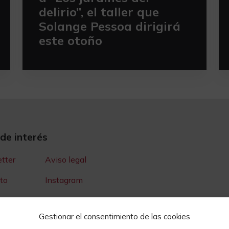
delirio”, el taller que
Solange Pessoa dirigirá
este otoño
 de interés
tter
Aviso legal
to
Instagram
Youtube
Gestionar el consentimiento de las cookies
e Prensa
Cookies