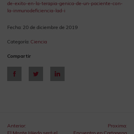
de-exito-en-la-terapia-genica-de-un-paciente-con-
la-inmunodeficiencia-lad-i
Fecha:
20 de diciembre de 2019
Categoría:
Ciencia
Compartir
Navegación
Anterior:
Proxima:
El Monte Hijedo será el
Encuentro en Cartagena