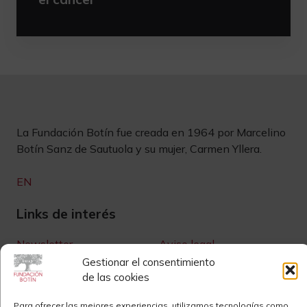
La Fundación Botín fue creada en 1964 por Marcelino
Botín Sanz de Sautuola y su mujer, Carmen Yllera.
EN
Links de interés
Newsletter
Aviso legal
Gestionar el consentimiento
Contacto
Instagram
de las cookies
Sedes
Youtube
Para ofrecer las mejores experiencias, utilizamos tecnologías como