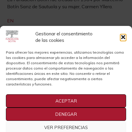
Botín Sanz de Sautuola y su mujer, Carmen Yllera.
EN
Links de interés
Gestionar el consentimiento
de las cookies
Newsletter
Aviso legal
Para ofrecer las mejores experiencias, utilizamos tecnologías como
las cookies para almacenar y/o acceder a la información del
Contacto
Instagram
dispositivo. El consentimiento de estas tecnologías nos permitirá
procesar datos como el comportamiento de navegación o las
Sedes
Youtube
identificaciones únicas en este sitio. No consentir o retirar el
consentimiento, puede afectar negativamente a ciertas
Sala de Prensa
Cookies
características y funciones.
Privacidad
ACEPTAR
DENEGAR
VER PREFERENCIAS