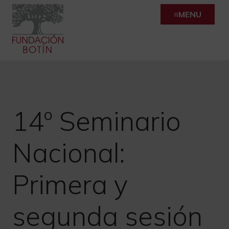
Skip
MENU
to
content
14º Seminario
Nacional:
Primera y
segunda sesión