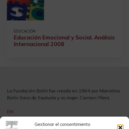
EDUCACIÓN
Educación Emocional y Social. Análisis
Internacional 2008
La Fundación Botín fue creada en 1964 por Marcelino
Botín Sanz de Sautuola y su mujer, Carmen Yllera.
EN
Links de interés
Gestionar el consentimiento