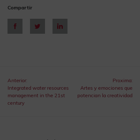
Compartir
Navegación
Anterior:
Proxima:
Integrated water resources
Artes y emociones que
de
management in the 21st
potencian la creatividad
century
entradas