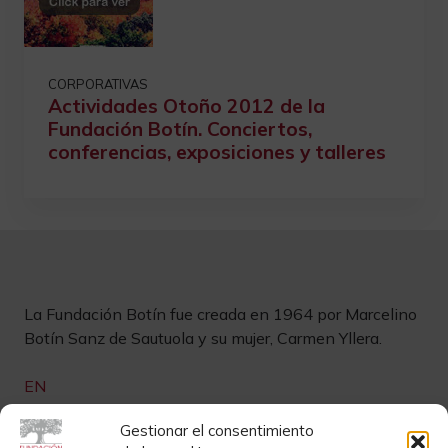
CORPORATIVAS
Actividades Otoño 2012 de la
Fundación Botín. Conciertos,
conferencias, exposiciones y talleres
La Fundación Botín fue creada en 1964 por Marcelino
Botín Sanz de Sautuola y su mujer, Carmen Yllera.
EN
Links de interés
Gestionar el consentimiento