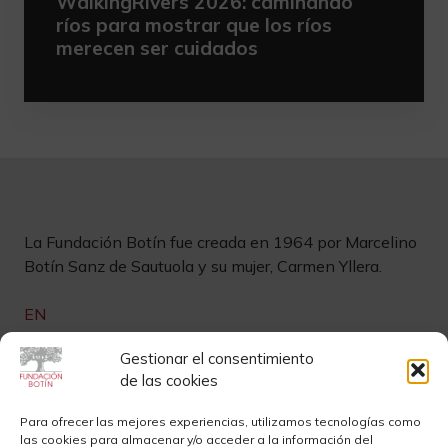
WalkingRivers 2026: caminando
ríos para mostrar que los ríos
merecen ser cuidados
La Fundación Botín fue creada en 1964 por Marcelino
Botín Sanz de Sautuola y su mujer, Carmen Yllera.
EN
Links de interés
Gestionar el consentimiento
de las cookies
Newsletter
Aviso legal
Para ofrecer las mejores experiencias, utilizamos tecnologías como
las cookies para almacenar y/o acceder a la información del
Contacto
Instagram