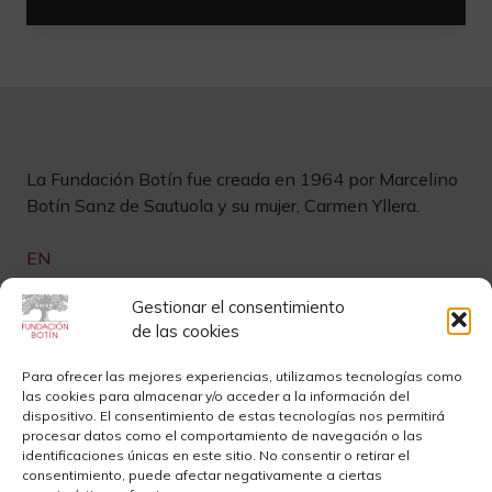
La Fundación Botín fue creada en 1964 por Marcelino
Botín Sanz de Sautuola y su mujer, Carmen Yllera.
EN
Links de interés
Gestionar el consentimiento
de las cookies
Newsletter
Aviso legal
Para ofrecer las mejores experiencias, utilizamos tecnologías como
las cookies para almacenar y/o acceder a la información del
Contacto
Instagram
dispositivo. El consentimiento de estas tecnologías nos permitirá
procesar datos como el comportamiento de navegación o las
Sedes
Youtube
identificaciones únicas en este sitio. No consentir o retirar el
consentimiento, puede afectar negativamente a ciertas
Sala de Prensa
Cookies