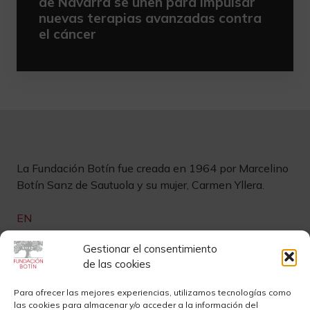
de Navarra se unen para impulsar
nuevas terapias avanzadas contra
el cáncer
La Fundación Botín fue creada en 1964 por Marcelino
Botín Sanz de Sautuola y su mujer, Carmen Yllera.
EN
Links de interés
Gestionar el consentimiento
de las cookies
Newsletter
Aviso legal
Para ofrecer las mejores experiencias, utilizamos tecnologías como
las cookies para almacenar y/o acceder a la información del
Contacto
Instagram