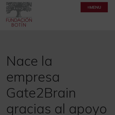
Skip
MENU
to
content
Nace la
empresa
Gate2Brain
gracias al apoyo