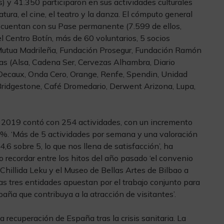
) y 41.350 participaron en sus actividades culturales
ratura, el cine, el teatro y la danza. El cómputo general
cuentan con su Pase permanente (7.599 de ellos,
 Centro Botín, más de 60 voluntarios, 5 socios
n Mutua Madrileña, Fundación Prosegur, Fundación Ramón
ras (Alsa, Cadena Ser, Cervezas Alhambra, Diario
C Decaux, Onda Cero, Orange, Renfe, Spendin, Unidad
Bridgestone, Café Dromedario, Derwent Arizona, Lupa,
e 2019 contó con 254 actividades, con un incremento
17%. ‘Más de 5 actividades por semana y una valoración
,6 sobre 5, lo que nos llena de satisfacción’, ha
 recordar entre los hitos del año pasado ‘el convenio
 Chillida Leku y el Museo de Bellas Artes de Bilbao a
las tres entidades apuestan por el trabajo conjunto para
paña que contribuya a la atracción de visitantes’.
 recuperación de España tras la crisis sanitaria. La