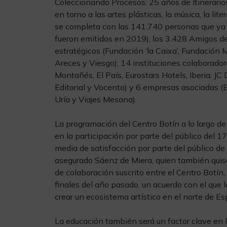
Coleccionando Procesos: 25 años de Itinerarios
en torno a las artes plásticas, la música, la lite
se completa con las 141.740 personas que ya 
fueron emitidos en 2019), los 3.428 Amigos del
estratégicos (Fundación ‘la Caixa’, Fundació
Areces y Viesgo); 14 instituciones colaborado
Montañés, El País, Eurostars Hotels, Iberia, J
Editorial y Vocento) y 6 empresas asociadas (
Uría y Viajes Mesana).
La programación del Centro Botín a lo largo d
en la participación por parte del público del 
media de satisfacción por parte del público de 4
asegurado Sáenz de Miera, quien también quiso
de colaboración suscrito entre el Centro Botín,
finales del año pasado, un acuerdo con el que 
crear un ecosistema artístico en el norte de Es
La educación también será un factor clave en la