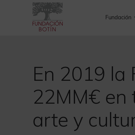
Skip
to
Fundación
content
En 2019 la 
22MM€ en tr
arte y cultu