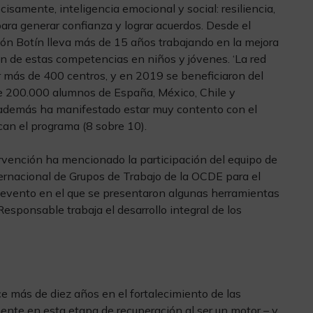
isamente, inteligencia emocional y social: resiliencia,
para generar confianza y lograr acuerdos. Desde el
ción Botín lleva más de 15 años trabajando en la mejora
ón de estas competencias en niños y jóvenes. ‘La red
 más de 400 centros, y en 2019 se beneficiaron del
e 200.000 alumnos de España, México, Chile y
 además ha manifestado estar muy contento con el
can el programa (8 sobre 10).
rvención ha mencionado la participación del equipo de
ernacional de Grupos de Trabajo de la OCDE para el
evento en el que se presentaron algunas herramientas
esponsable trabaja el desarrollo integral de los
 más de diez años en el fortalecimiento de las
lmente en esta etapa de recuperación al ser un motor – y