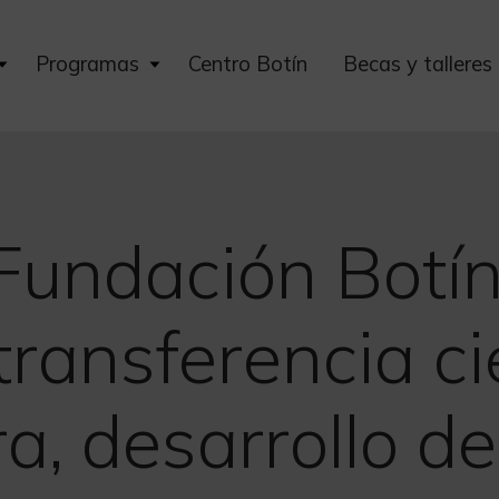
Expand
Expand
Programas
Centro Botín
Becas y talleres
child
child
menu
menu
Fundación Botín 
ansferencia cie
ra, desarrollo de