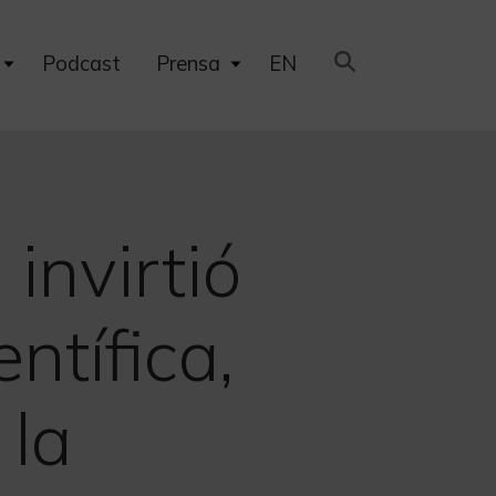
Expand
Expand
Podcast
Prensa
EN
child
child
menu
menu
invirtió
ntífica,
 la