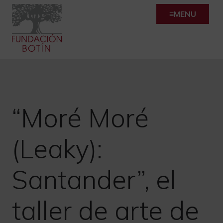
Skip
MENU
to
content
“Moré Moré
(Leaky):
Santander”, el
taller de arte de