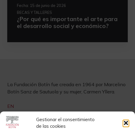
Fecha:
15 de junio de 2026
BECAS Y TALLERES
¿Por qué es importante el arte para
el desarrollo social y económico?
La Fundación Botín fue creada en 1964 por Marcelino
Botín Sanz de Sautuola y su mujer, Carmen Yllera.
EN
Links de interés
Gestionar el consentimiento
de las cookies
Newsletter
Aviso legal