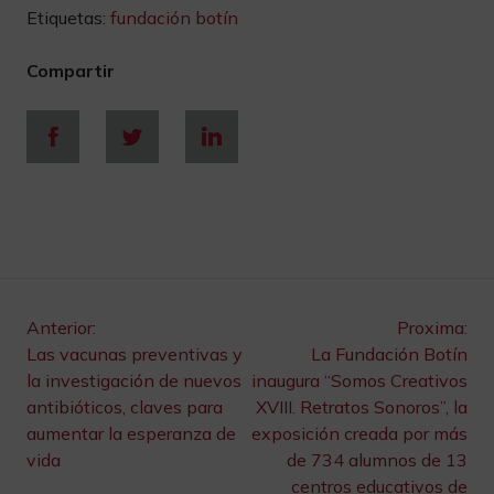
Etiquetas:
fundación botín
Compartir
Navegación
Anterior:
Proxima:
Las vacunas preventivas y
La Fundación Botín
de
la investigación de nuevos
inaugura “Somos Creativos
antibióticos, claves para
XVIII. Retratos Sonoros”, la
entradas
aumentar la esperanza de
exposición creada por más
vida
de 734 alumnos de 13
centros educativos de