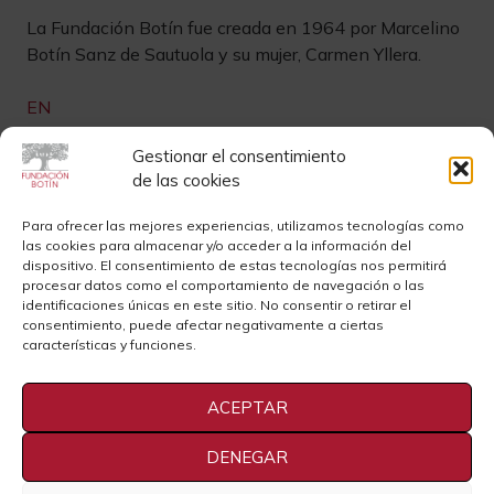
La Fundación Botín fue creada en 1964 por Marcelino
Botín Sanz de Sautuola y su mujer, Carmen Yllera.
EN
Gestionar el consentimiento
Links de interés
de las cookies
Newsletter
Aviso legal
Para ofrecer las mejores experiencias, utilizamos tecnologías como
las cookies para almacenar y/o acceder a la información del
Contacto
Instagram
dispositivo. El consentimiento de estas tecnologías nos permitirá
procesar datos como el comportamiento de navegación o las
Sedes
Youtube
identificaciones únicas en este sitio. No consentir o retirar el
consentimiento, puede afectar negativamente a ciertas
Sala de Prensa
Cookies
características y funciones.
Privacidad
ACEPTAR
DENEGAR