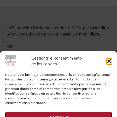
La Fundación Botín fue creada en 1964 por Marcelino
Botín Sanz de Sautuola y su mujer, Carmen Yllera.
EN
Links de interés
Gestionar el consentimiento
de las cookies
Newsletter
Aviso legal
Para ofrecer las mejores experiencias, utilizamos tecnologías como
las cookies para almacenar y/o acceder a la información del
Contacto
Instagram
dispositivo. El consentimiento de estas tecnologías nos permitirá
procesar datos como el comportamiento de navegación o las
Sedes
Youtube
identificaciones únicas en este sitio. No consentir o retirar el
consentimiento, puede afectar negativamente a ciertas
Sala de Prensa
Cookies
características y funciones.
Privacidad