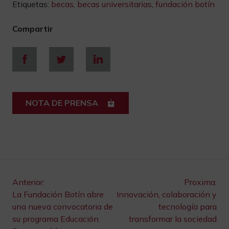
Etiquetas:
becas
,
becas universitarias
,
fundación botín
Compartir
NOTA DE PRENSA
Navegación
Anterior:
Proxima:
La Fundación Botín abre
Innovación, colaboración y
de
una nueva convocatoria de
tecnología para
su programa Educación
transformar la sociedad