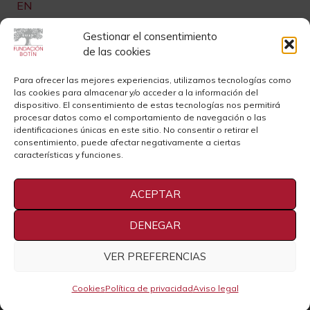
EN
Links de interés
Gestionar el consentimiento
de las cookies
Newsletter
Aviso legal
Para ofrecer las mejores experiencias, utilizamos tecnologías como
las cookies para almacenar y/o acceder a la información del
Contacto
Instagram
dispositivo. El consentimiento de estas tecnologías nos permitirá
procesar datos como el comportamiento de navegación o las
Sedes
Youtube
identificaciones únicas en este sitio. No consentir o retirar el
consentimiento, puede afectar negativamente a ciertas
Sala de Prensa
Cookies
características y funciones.
Privacidad
ACEPTAR
DENEGAR
VER PREFERENCIAS
2021 Fundación Botín
Cookies
Política de privacidad
Aviso legal