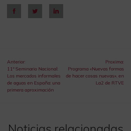
Navegación
Anterior:
Proxima:
11º Seminario Nacional:
Programa «Nuevas formas
de
Los mercados informales
de hacer cosas nuevas», en
de aguas en España: una
La2 de RTVE
entradas
primera aproximación
Noticias relacionadas