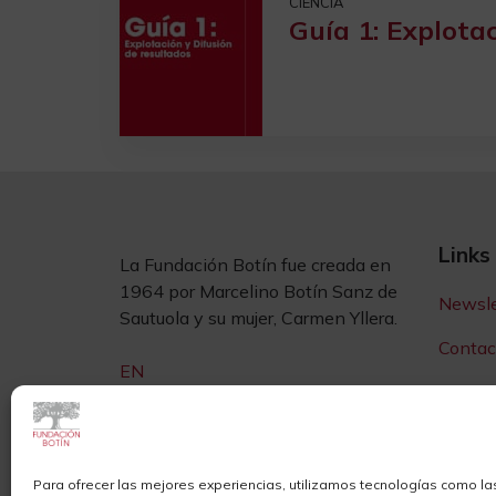
CIENCIA
Guía 1: Explota
Links
La Fundación Botín fue creada en
1964 por Marcelino Botín Sanz de
Newsle
Sautuola y su mujer, Carmen Yllera.
Contac
EN
Sedes
Sala d
Privac
Para ofrecer las mejores experiencias, utilizamos tecnologías como la