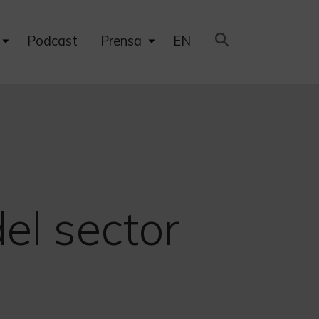
Expand
Expand
Podcast
Prensa
EN
child
child
menu
menu
el sector