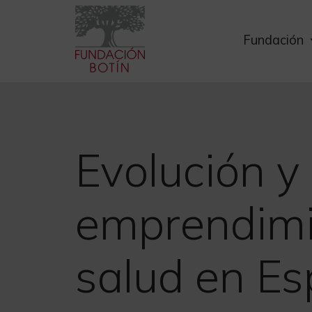
Skip
to
Fundación
content
Evolución y
emprendimie
salud en E