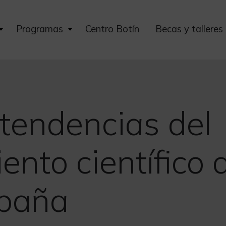
Expand
Expand
Programas
Centro Botín
Becas y talleres
child
child
menu
menu
 tendencias del
nto científico d
spaña