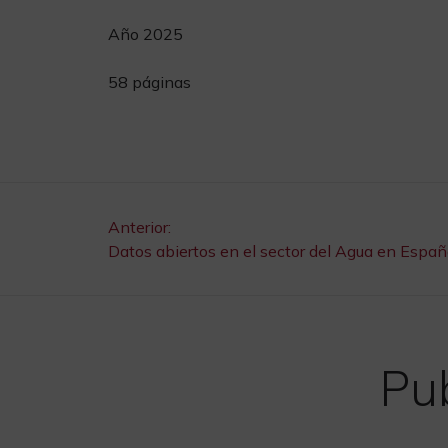
Año 2025
58 páginas
Navegación
Anterior:
Datos abiertos en el sector del Agua en Espa
de
entradas
Pub