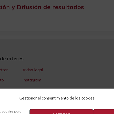
ción y Difusión de resultados
 de interés
tter
Aviso legal
to
Instagram
Youtube
Gestionar el consentimiento de las cookies
e Prensa
Cookies
idad
s cookies para