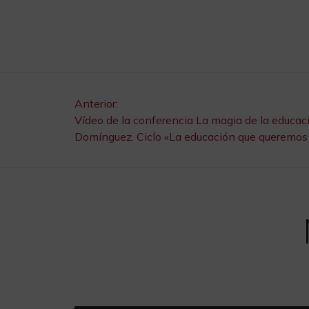
Navegación
Anterior:
Vídeo de la conferencia La magia de la educa
Domínguez. Ciclo «La educación que queremos 
de
entradas