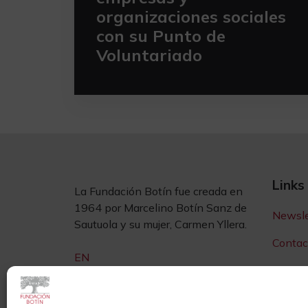
organizaciones sociales
con su Punto de
Voluntariado
Links
La Fundación Botín fue creada en
1964 por Marcelino Botín Sanz de
Newsle
Sautuola y su mujer, Carmen Yllera.
Contac
EN
Sedes
Sala d