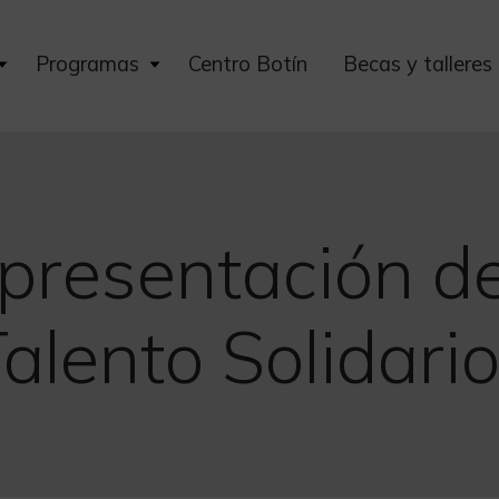
Expand
Expand
Programas
Centro Botín
Becas y talleres
child
child
menu
menu
 presentación de
alento Solidari