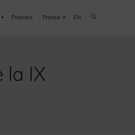
Expand
Expand
Podcast
Prensa
EN
child
child
menu
menu
 la IX
o