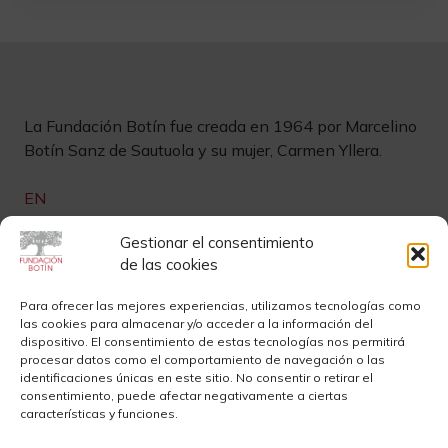
La Fundación Botín fue creada en 1964 por Marcelino
Botín Sanz de Sautuola y su mujer, Carmen Yllera.
EN
Links de interés
Gestionar el consentimiento
de las cookies
Newsletter
Aviso legal
Para ofrecer las mejores experiencias, utilizamos tecnologías como
las cookies para almacenar y/o acceder a la información del
Contacto
Instagram
dispositivo. El consentimiento de estas tecnologías nos permitirá
procesar datos como el comportamiento de navegación o las
Sedes
Youtube
identificaciones únicas en este sitio. No consentir o retirar el
consentimiento, puede afectar negativamente a ciertas
Sala de Prensa
Cookies
características y funciones.