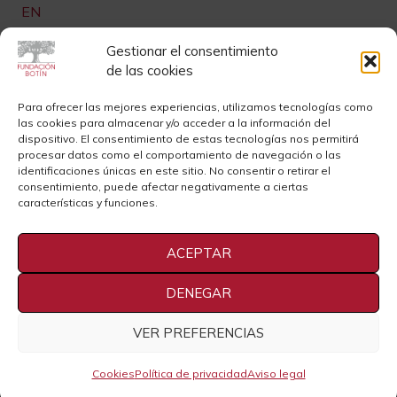
EN
Links de interés
Gestionar el consentimiento
de las cookies
Newsletter
Aviso legal
Para ofrecer las mejores experiencias, utilizamos tecnologías como
las cookies para almacenar y/o acceder a la información del
Contacto
Instagram
dispositivo. El consentimiento de estas tecnologías nos permitirá
procesar datos como el comportamiento de navegación o las
Sedes
Youtube
identificaciones únicas en este sitio. No consentir o retirar el
consentimiento, puede afectar negativamente a ciertas
Sala de Prensa
Cookies
características y funciones.
Privacidad
ACEPTAR
DENEGAR
VER PREFERENCIAS
2021 Fundación Botín
Cookies
Política de privacidad
Aviso legal