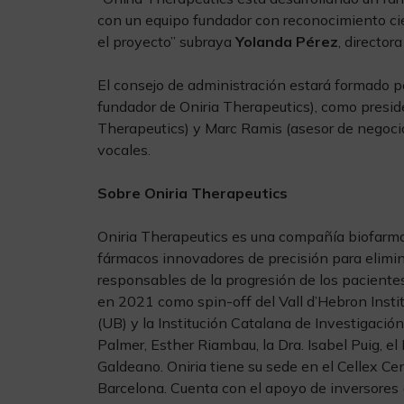
con un equipo fundador con reconocimiento cie
el proyecto” subraya
Yolanda Pérez
, director
El consejo de administración estará formado por
fundador de Oniria Therapeutics), como presi
Therapeutics) y Marc Ramis (asesor de negoci
vocales.
Sobre Oniria Therapeutics
Oniria Therapeutics es una compañía biofarmac
fármacos innovadores de precisión para elimina
responsables de la progresión de los paciente
en 2021 como spin-off del Vall d’Hebron Insti
(UB) y la Institución Catalana de Investigació
Palmer, Esther Riambau, la Dra. Isabel Puig, el D
Galdeano. Oniria tiene su sede en el Cellex Ce
Barcelona. Cuenta con el apoyo de inversores 