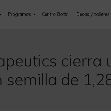
Expand
Expand
Programas
Centro Botín
Becas y talleres
child
child
menu
menu
apeutics cierra
n semilla de 1,2