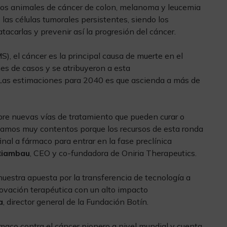
los animales de cáncer de colon, melanoma y leucemia
 las células tumorales persistentes, siendo los
acarlas y prevenir así la progresión del cáncer.
), el cáncer es la principal causa de muerte en el
es de casos y se atribuyeron a esta
 Las estimaciones para 2040 es que ascienda a más de
abre nuevas vías de tratamiento que pueden curar o
stamos muy contentos porque los recursos de esta ronda
nal a fármaco para entrar en la fase preclínica
Riambau
, CEO y co-fundadora de Oniria Therapeutics.
nuestra apuesta por la transferencia de tecnología a
vación terapéutica con un alto impacto
a
, director general de la Fundación Botín.
maco contra el cáncer pionero a nivel mundial y cuenta