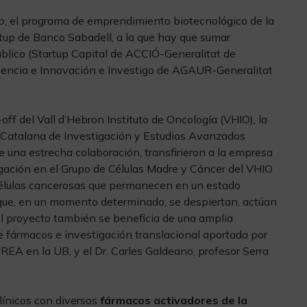
p
, el programa de emprendimiento biotecnológico de la
rtup de Banco Sabadell, a la que hay que sumar
úblico (Startup Capital de ACCIÓ-Generalitat de
Ciencia e Innovación e Investigo de AGAUR-Generalitat
f del Vall d’Hebron Instituto de Oncología (VHIO), la
n Catalana de Investigación y Estudios Avanzados
 una estrecha colaboración, transfirieron a la empresa
gación en el Grupo de Células Madre y Cáncer del VHIO
s células cancerosas que permanecen en un estado
y que, en un momento determinado, se despiertan, actúan
l proyecto también se beneficia de una amplia
 fármacos e investigación translacional aportada por
ICREA en la UB, y el Dr. Carles Galdeano, profesor Serra
línicos con diversos
fármacos activadores de la