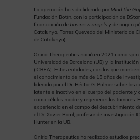
La operación ha sido liderada por
Mind the Ga
Fundación Botín, con la participación de BSta
financiación de
business angels
y de origen p
Catalunya, Torres Quevedo del Ministerio de 
de Catalunya).
Oniria Therapeutics nació en 2021 como spin-of
Universidad de Barcelona (UB) y la Institució
(ICREA). Estas entidades, con las que mantiene
el conocimiento de más de 15 años de investi
liderado por el Dr. Héctor G. Palmer sobre la
latente e inactivo en el cuerpo del paciente 
como células madre y regeneran los tumores. E
experiencia en el campo del descubrimiento de
el Dr. Xavier Barril, profesor de investigación 
Húnter en la UB.
Oniria Therapeutics ha realizado estudios prec