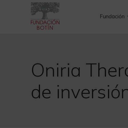
Skip
to
Fundación
content
Oniria Ther
de inversió