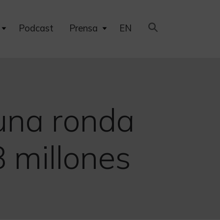
Expand
Expand
Podcast
Prensa
EN
child
child
menu
menu
 una ronda
8 millones