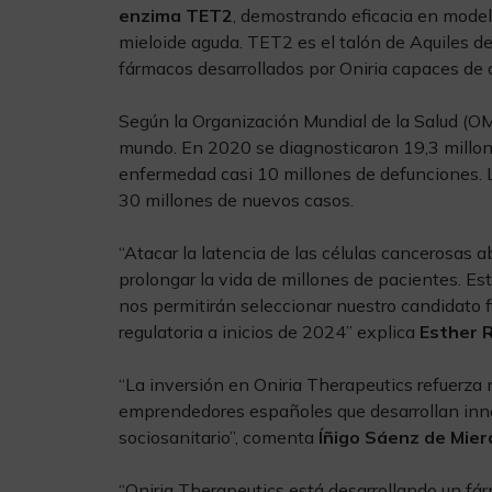
enzima TET2
, demostrando eficacia en mode
mieloide aguda. TET2 es el talón de Aquiles de
fármacos desarrollados por Oniria capaces de at
Según la Organización Mundial de la Salud (OMS
mundo. En 2020 se diagnosticaron 19,3 millon
enfermedad casi 10 millones de defunciones.
30 millones de nuevos casos.
“Atacar la latencia de las células cancerosas 
prolongar la vida de millones de pacientes. E
nos permitirán seleccionar nuestro candidato fi
regulatoria a inicios de 2024” explica
Esther 
“La inversión en Oniria Therapeutics refuerza 
emprendedores españoles que desarrollan inno
sociosanitario”, comenta
Íñigo Sáenz de Mier
“Oniria Therapeutics está desarrollando un fár