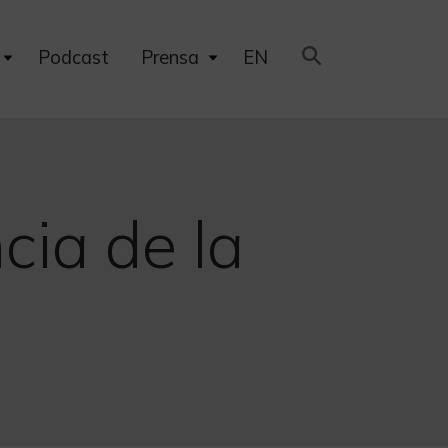
Expand
Expand
Podcast
Prensa
EN
child
child
menu
menu
cia de la