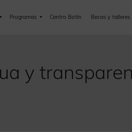
Expand
Expand
Programas
Centro Botín
Becas y talleres
child
child
menu
menu
gua y transparen
n