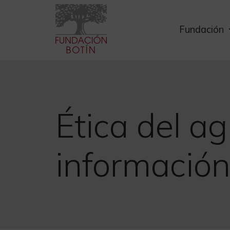
Skip
to
Fundación
content
Ética del a
informació