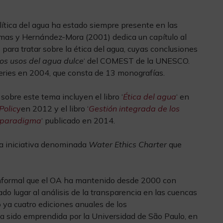
lítica del agua ha estado siempre presente en las
lamas y Hernández-Mora (2001) dedica un capítulo al
para tratar sobre la ética del agua, cuyas conclusiones
los usos del agua dulce
‘ del COMEST de la UNESCO.
ries en 2004, que consta de 13 monografías.
sobre este tema incluyen el libro ‘
Ética del agua
‘ en
Polic
y
en 2012 y el libro ‘
Gestión integrada de los
el paradigma
‘ publicado en 2014.
la iniciativa denominada
Water Ethics Charter
que
informal que el OA ha mantenido desde 2000 con
o lugar al análisis de la transparencia en las cuencas
 ya cuatro ediciones anuales de los
 ha sido emprendida por la Universidad de São Paulo, en