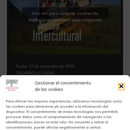
Haz clic para aceptar cookies de
marketing y permitir este contenido
Fecha:
13 de noviembre de 2009
DESARROLLO RURAL
Programa Patrimonio y Territorio.
Gestionar el consentimiento
Desarrollo rural, Fundación Botín
de las cookies
Para ofrecer las mejores experiencias, utilizamos tecnologías como
las cookies para almacenar y/o acceder a la información del
dispositivo. El consentimiento de estas tecnologías nos permitirá
procesar datos como el comportamiento de navegación o las
identificaciones únicas en este sitio. No consentir o retirar el
consentimiento, puede afectar negativamente a ciertas