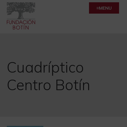
Skip
MENU
to
content
Cuadríptico
Centro Botín