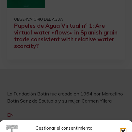
OBSERVATORIO DEL AGUA
Papeles de Agua Virtual nº 1: Are
virtual water «flows» in Spanish grain
trade consistent with relative water
scarcity?
La Fundación Botín fue creada en 1964 por Marcelino
Botín Sanz de Sautuola y su mujer, Carmen Yllera.
EN
Links de interés
Gestionar el consentimiento