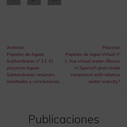
Navegación
Anterior:
Proxima:
Papeles de Aguas
Papeles de Agua Virtual nº
de
Subterráneas nº 13: El
1: Are virtual water «flows»
proyecto Aguas
in Spanish grain trade
entradas
Subterráneas: resumen,
consistent with relative
resultados y conclusiones
water scarcity?
Publicaciones