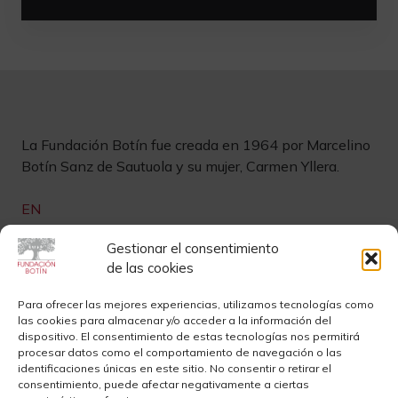
La Fundación Botín fue creada en 1964 por Marcelino
Botín Sanz de Sautuola y su mujer, Carmen Yllera.
EN
Links de interés
Gestionar el consentimiento
de las cookies
Newsletter
Aviso legal
Para ofrecer las mejores experiencias, utilizamos tecnologías como
las cookies para almacenar y/o acceder a la información del
Contacto
Instagram
dispositivo. El consentimiento de estas tecnologías nos permitirá
procesar datos como el comportamiento de navegación o las
Sedes
Youtube
identificaciones únicas en este sitio. No consentir o retirar el
consentimiento, puede afectar negativamente a ciertas
Sala de Prensa
Cookies