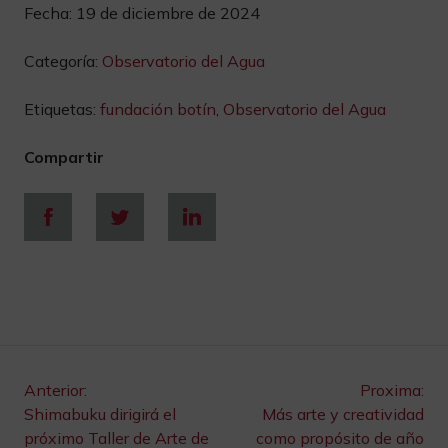
Fecha:
19 de diciembre de 2024
Categoría:
Observatorio del Agua
Etiquetas:
fundación botín
,
Observatorio del Agua
Compartir
Navegación
Anterior:
Proxima:
Shimabuku dirigirá el
Más arte y creatividad
próximo Taller de Arte de
como propósito de año