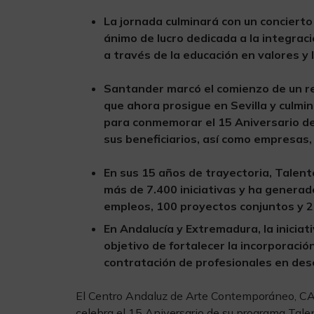
La jornada culminará con un concierto 
ánimo de lucro dedicada a la integraci
a través de la educación en valores y l
Santander marcó el comienzo de un re
que ahora prosigue en Sevilla y culmi
para conmemorar el 15 Aniversario de
sus beneficiarios, así como empresas,
En sus 15 años de trayectoria, Talen
más de 7.400 iniciativas y ha genera
empleos, 100 proyectos conjuntos y 
En Andalucía y Extremadura, la iniciat
objetivo de fortalecer la incorporació
contratación de profesionales en des
El Centro Andaluz de Arte Contemporáneo, CAA
celebra el 15 Aniversario de su programa Talen