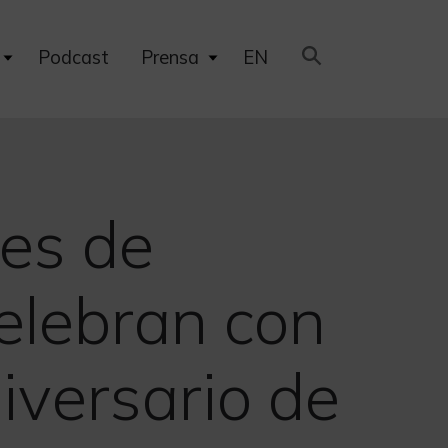
Expand
Expand
Podcast
Prensa
EN
child
child
menu
menu
les de
elebran con
iversario de