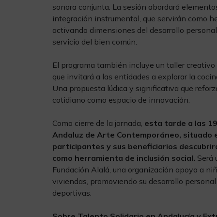
sonora conjunta. La sesión abordará elementos 
integración instrumental, que servirán como h
activando dimensiones del desarrollo personal 
servicio del bien común.
El programa también incluye un taller creativo
que invitará a las entidades a explorar la coci
Una propuesta lúdica y significativa que reforz
cotidiano como espacio de innovación.
Como cierre de la jornada,
esta tarde a las 1
Andaluz de Arte Contemporáneo, situado en
participantes y sus beneficiarios descubri
como herramienta de inclusión social.
Será 
Fundación Alalá, una organización apoya a niñ
viviendas, promoviendo su desarrollo personal a
deportivas.
Sobre Talento Solidario en Andalucía y Ex