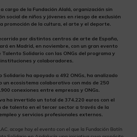
a cargo de la Fundación Alalá, organización sin
ón social de niños y jóvenes en riesgo de exclusión
a promoción de la cultura, el arte y el deporte.
corrido por distintos centros de arte de España,
nará en Madrid, en noviembre, con un gran evento
 Talento Solidario con las ONGs del programa y
 instituciones y colaboradores.
to Solidario ha apoyado a 492 ONGs, ha analizado
do un ecosistema colaborativo con más de 250
2.900 conexiones entre empresas y ONGs.
iva ha invertido un total de 374.220 euros con el
n de talento en el tercer sector a través de la
empleo y servicios profesionales externos.
C, acoge hoy el evento con el que la Fundación Botín
to Solidario en Andalucía, una iniciativa cuyo propósito