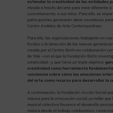
estimular la creatividad de las entidades 
mirada a través del arte para mirar diferente a
concretamente, a sus retos. Para ello, se impart
participantes generarán ideas novedosas para s
Centro Andaluz de Arte Contemporáneo.
Para ello, las organizaciones trabajarán en cue
fondos o la atracción de las nuevas generacion
creada por el Centro Botín en colaboración con
de Yale -con el que la Fundación Botín invest
creatividad-, y que tiene un triple objetivo:
gen
creatividad como herramienta fundamental 
conciencia sobre cómo las emociones interv
del arte como recurso para desarrollar la cr
A continuación, la Fundación Acción Social por
música para la innovación social,
un taller que
musical colectiva favorece el desarrollo psicos
música desde el trabajo colaborativo, comenza