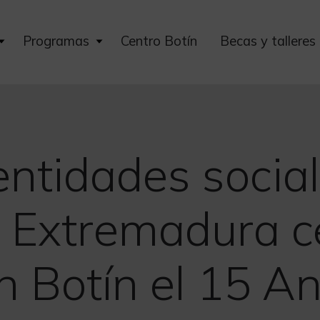
Expand
Expand
Programas
Centro Botín
Becas y talleres
child
child
menu
menu
ntidades socia
y Extremadura c
n Botín el 15 An