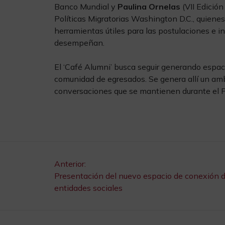
Banco Mundial y
Paulina Ornelas
(VII Edición
Políticas Migratorias Washington D.C., quienes
herramientas útiles para las postulaciones e i
desempeñan.
El ‘Café Alumni’ busca seguir generando espac
comunidad de egresados. Se genera allí un am
conversaciones que se mantienen durante el P
Navegación
Anterior:
Presentación del nuevo espacio de conexión d
entidades sociales
de