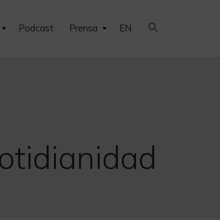
Expand
Expand
Podcast
Prensa
EN
child
child
menu
menu
cotidianidad