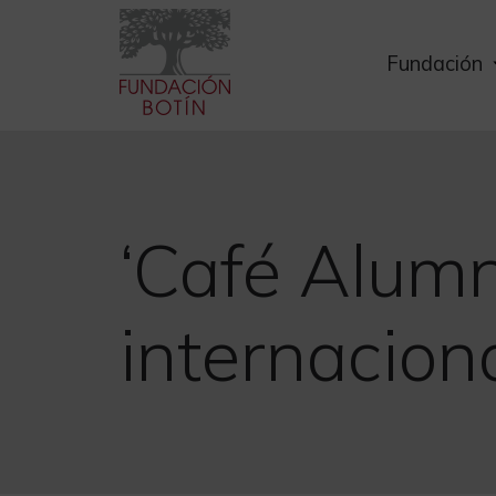
Skip
to
Fundación
content
‘Café Alumn
internacion