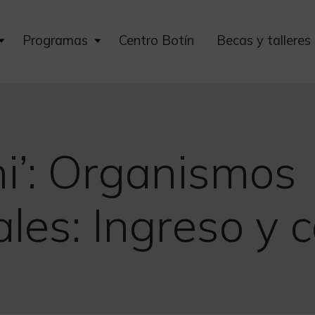
Expand
Expand
Programas
Centro Botín
Becas y talleres
child
child
menu
menu
i’: Organismos
ales: Ingreso y 