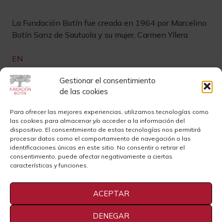
La Fundación Botín fue creada en 1964 por Marcelino
Botín Sanz de Sautuola y su mujer, Carmen Yllera.
EN
Links de interés
Gestionar el consentimiento
de las cookies
Newsletter
Aviso legal
Para ofrecer las mejores experiencias, utilizamos tecnologías como
las cookies para almacenar y/o acceder a la información del
Contacto
Instagram
dispositivo. El consentimiento de estas tecnologías nos permitirá
procesar datos como el comportamiento de navegación o las
Sedes
Youtube
identificaciones únicas en este sitio. No consentir o retirar el
consentimiento, puede afectar negativamente a ciertas
Sala de Prensa
Cookies
características y funciones.
Privacidad
ACEPTAR
DENEGAR