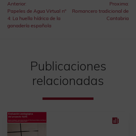
Navegación
Anterior:
Proxima:
Papeles de Agua Virtual nº
Romancero tradicional de
de
4: La huella hídrica de la
Cantabria
ganadería española
entradas
Publicaciones
relacionadas