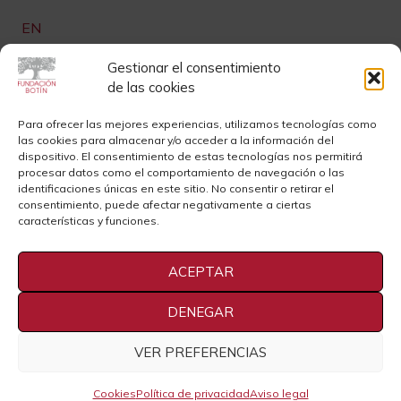
EN
Links de interés
Gestionar el consentimiento
de las cookies
Newsletter
Aviso legal
Para ofrecer las mejores experiencias, utilizamos tecnologías como
las cookies para almacenar y/o acceder a la información del
Contacto
Instagram
dispositivo. El consentimiento de estas tecnologías nos permitirá
procesar datos como el comportamiento de navegación o las
Sedes
Youtube
identificaciones únicas en este sitio. No consentir o retirar el
consentimiento, puede afectar negativamente a ciertas
Sala de Prensa
Cookies
características y funciones.
Privacidad
ACEPTAR
DENEGAR
VER PREFERENCIAS
2021 Fundación Botín
Cookies
Política de privacidad
Aviso legal