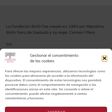
La Fundación Botín fue creada en 1964 por Marcelino
Botín Sanz de Sautuola y su mujer, Carmen Yllera.
EN
Links de interés
Gestionar el consentimiento
de las cookies
Newsletter
Aviso legal
Para ofrecer las mejores experiencias, utilizamos tecnologías como
las cookies para almacenar y/o acceder a la información del
Contacto
Instagram
dispositivo. El consentimiento de estas tecnologías nos permitirá
procesar datos como el comportamiento de navegación o las
Sedes
Youtube
identificaciones únicas en este sitio. No consentir o retirar el
consentimiento, puede afectar negativamente a ciertas
Sala de Prensa
Cookies
características y funciones.
Privacidad