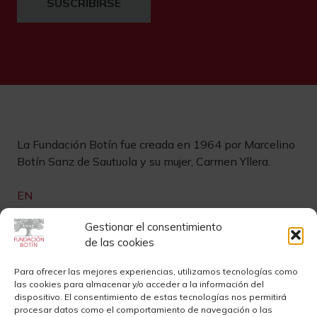
SUSCRIBIRSE
La Fundación Botín fue creada en 1964 por Marcelino
Botín Sanz de Sautuola y su mujer, Carmen Yllera.
EN
Links de interés
Gestionar el consentimiento
de las cookies
Newsletter
Aviso legal
Para ofrecer las mejores experiencias, utilizamos tecnologías como
las cookies para almacenar y/o acceder a la información del
Contacto
Instagram
dispositivo. El consentimiento de estas tecnologías nos permitirá
procesar datos como el comportamiento de navegación o las
Sedes
Youtube