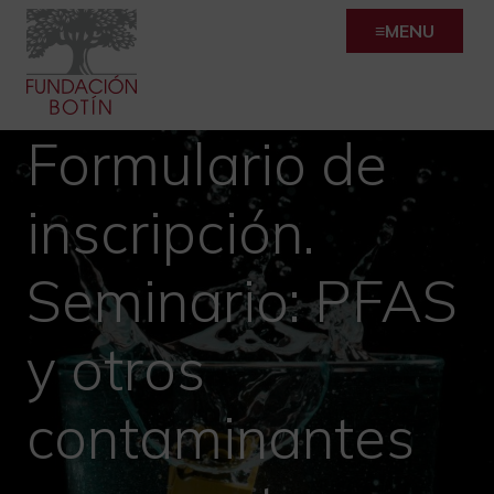
Skip
MENU
to
content
Formulario de
inscripción.
Seminario: PFAS
y otros
contaminantes